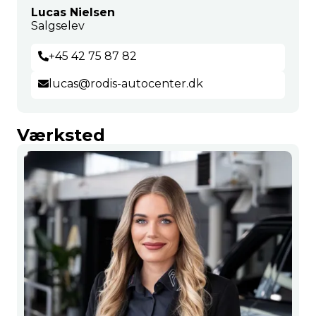
Lucas Nielsen
Salgselev
+45 42 75 87 82
lucas@rodis-autocenter.dk
Værksted