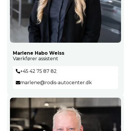
Marlene Habo Weiss
Værkfører assistent
+45 42 75 87 82
marlene@rodis-autocenter.dk