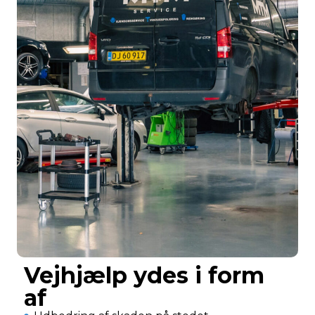
Vejhjælp ydes i form
af