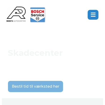
Skadecenter
Vores specialservice: Altid klar til at
hjælpe
(+45) 42 75 87 82
|
info@rodis-
autocenter.dk
Bestil tid til værksted her